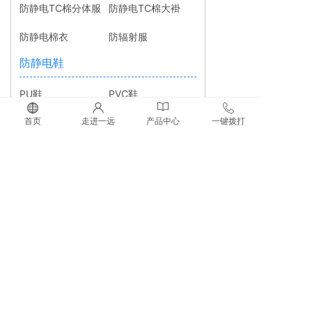
防静电TC棉分体服
防静电TC棉大褂
防静电棉衣
防辐射服
防静电鞋
PU鞋
PVC鞋
防静电帽
首页
走进一远
产品中心
一键拨打
围裙 工作包 手套 鞋套 袖套
防静电腕带 接地线组件
无尘抹布 抹纸 净化棉签
防静电椅 防静电周转箱
防静电屏蔽袋 静电袋
防静电仪器和检测设备