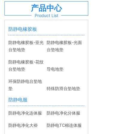
产品中心
Product List
防静电橡胶板
防静电橡胶板-亚光
防静电橡胶板-光面
台垫地垫
台垫地垫
防静电橡胶板-花纹
台垫地垫
导电地垫
环保防静电台垫地
垫
特殊防滑台垫地垫
防静电服
防静电净化连体服
防静电净化分体服
防静电净化大褂
防静电TC棉连体服