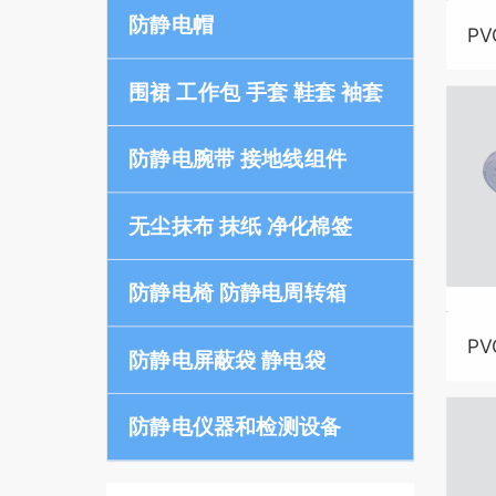
防静电帽
P
B4
围裙 工作包 手套 鞋套 袖套
防静电腕带 接地线组件
无尘抹布 抹纸 净化棉签
防静电椅 防静电周转箱
P
防静电屏蔽袋 静电袋
B4
防静电仪器和检测设备